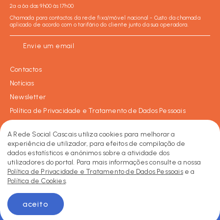
2ª a 6ª das 9h00 às 17h00
Chamada para contactos da rede fixa/móvel nacional - Custo da chamada
aplicado de acordo com o tarifário do cliente junto da sua operadora.
Envie um email
Contactos
Notícias
Newsletter
Política de Privacidade e Tratamento de Dados Pessoais
Política de Cookies
A Rede Social Cascais utiliza cookies para melhorar a
experiência de utilizador, para efeitos de compilação de
dados estatísticos e anónimos sobre a atividade dos
Facebook
Instagram
LinkedIn
2026 © Rede Social de Cascais • Todos os direitos reservados.
utilizadores do portal. Para mais informações consulte a nossa
Made by KOBU
Política de Privacidade e Tratamento de Dados Pessoais
e a
Política de Cookies
.
aceito