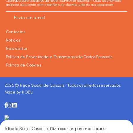
Chamada para contactos da rede fixa/móvel nacional - Custo da chamada
aplicado de acordo com o tarifário do cliente junto da sua operadora.
Envie um email
Contactos
Notícias
Newsletter
Política de Privacidade e Tratamento de Dados Pessoais
Política de Cookies
Facebook
Instagram
LinkedIn
2026 © Rede Social de Cascais • Todos os direitos reservados.
Made by KOBU
A Rede Social Cascais utiliza cookies para melhorar a