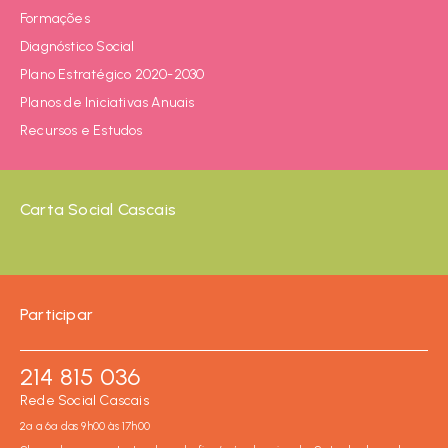
Formações
Diagnóstico Social
Plano Estratégico 2020-2030
Planos de Iniciativas Anuais
Recursos e Estudos
Carta Social Cascais
Participar
214 815 036
Rede Social Cascais
2ª a 6ª das 9h00 às 17h00