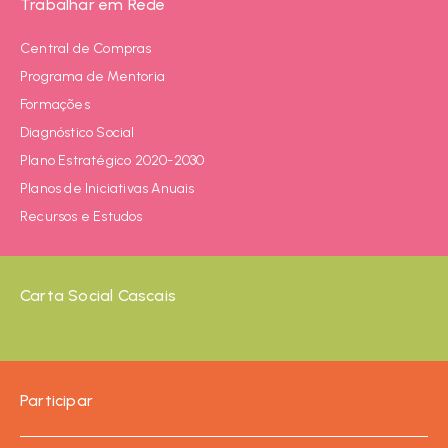
Trabalhar em Rede
Central de Compras
Programa de Mentoria
Formações
Diagnóstico Social
Plano Estratégico 2020-2030
Planos de Iniciativas Anuais
Recursos e Estudos
Carta Social Cascais
Participar