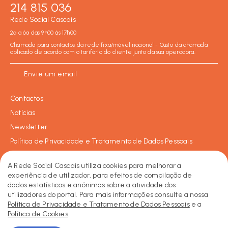
214 815 036
Rede Social Cascais
2ª a 6ª das 9h00 às 17h00
Chamada para contactos da rede fixa/móvel nacional - Custo da chamada
aplicado de acordo com o tarifário do cliente junto da sua operadora.
Envie um email
Contactos
Notícias
Newsletter
Política de Privacidade e Tratamento de Dados Pessoais
Política de Cookies
A Rede Social Cascais utiliza cookies para melhorar a
experiência de utilizador, para efeitos de compilação de
dados estatísticos e anónimos sobre a atividade dos
Facebook
Instagram
LinkedIn
2026 © Rede Social de Cascais • Todos os direitos reservados.
utilizadores do portal. Para mais informações consulte a nossa
Made by KOBU
Política de Privacidade e Tratamento de Dados Pessoais
e a
Política de Cookies
.