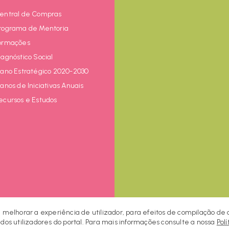
entral de Compras
rograma de Mentoria
ormações
iagnóstico Social
lano Estratégico 2020-2030
lanos de Iniciativas Anuais
ecursos e Estudos
a melhorar a experiência de utilizador, para efeitos de compilação de
 dos utilizadores do portal. Para mais informações consulte a nossa
Polí