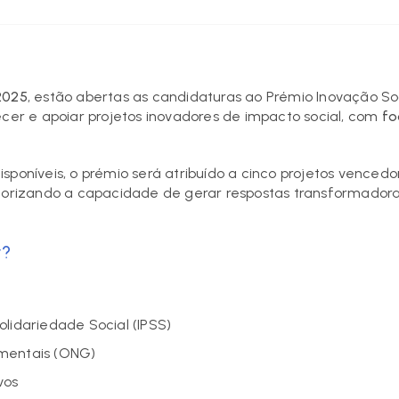
2025
, estão abertas as candidaturas ao Prémio Inovação S
ecer e apoiar projetos inovadores de impacto social, com
fo
isponíveis, o prémio será atribuído a cinco projetos venc
alorizando a capacidade de gerar respostas transformadora
r?
:
Solidariedade Social (IPSS)
mentais (ONG)
vos