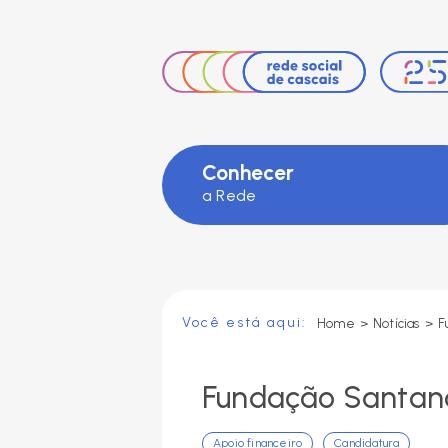
Facebook
Instagram
LinkedIn
Conhecer
a Rede
Você está aqui:
Home
>
Notícias
>
Fundação Santand
Apoio financeiro
Candidatura