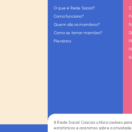
O que é Rede Social?
C
Como funciona?
P
Quem são os membros?
F
Como se tornar membro?
D
Plenários
P
P
R
A Rede Social Cascais utiliza cookies par
estatísticos e anónimos sobre a atividade