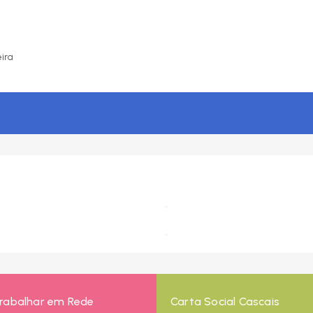
ira
rabalhar em Rede
Carta Social Cascais