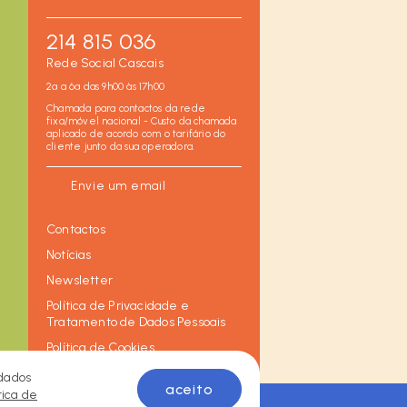
214 815 036
Rede Social Cascais
2ª a 6ª das 9h00 às 17h00
Chamada para contactos da rede
fixa/móvel nacional - Custo da chamada
aplicado de acordo com o tarifário do
cliente junto da sua operadora.
Envie um email
Contactos
Notícias
Newsletter
Política de Privacidade e
Tratamento de Dados Pessoais
Política de Cookies
 dados
aceito
tica de