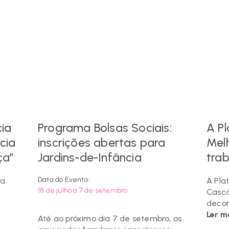
cia
Programa Bolsas Sociais:
A P
cia
inscrições abertas para
Melh
ça”
Jardins-de-Infância
tra
Data do Evento:
ia
A Pla
18 de julho a 7 de setembro
Casca
decor
Ler ma
Até ao próximo dia 7 de setembro, os