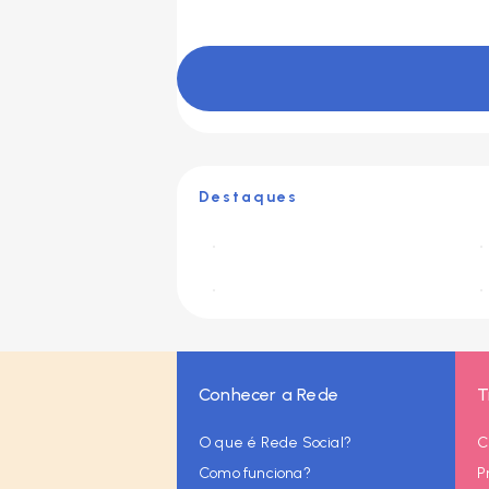
Destaques
Conhecer a Rede
T
O que é Rede Social?
C
Como funciona?
P