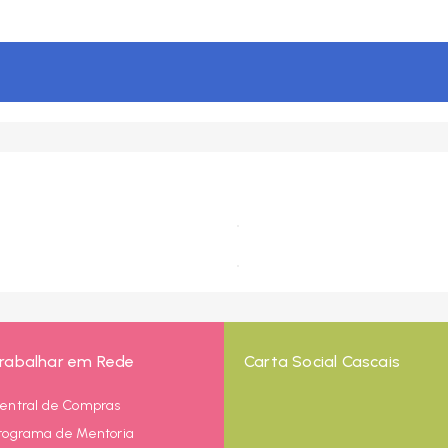
rabalhar em Rede
Carta Social Cascais
entral de Compras
rograma de Mentoria