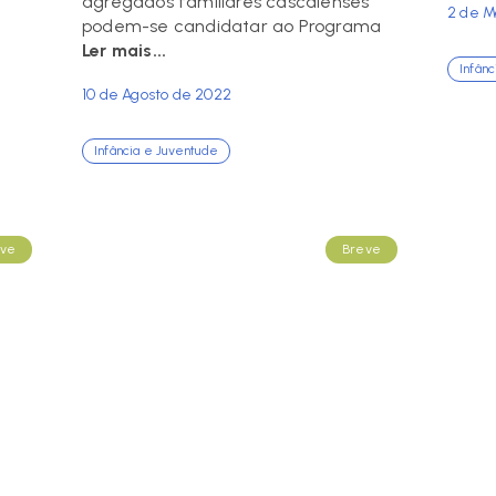
agregados familiares cascalenses
2 de M
podem-se candidatar ao Programa
Ler mais...
Infân
10 de Agosto de 2022
Infância e Juventude
ve
Breve