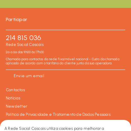
Participar
214 815 036
Rede Social Cascais
2ª a 6ª das 9h00 às 17h00
Chamada para contactos da rede fixa/móvel nacional - Custo da chamada
aplicado de acordo com o tarifário do cliente junto da sua operadora.
Envie um email
Contactos
Notícias
Newsletter
Política de Privacidade e Tratamento de Dados Pessoais
Política de Cookies
A Rede Social Cascais utiliza cookies para melhorar a