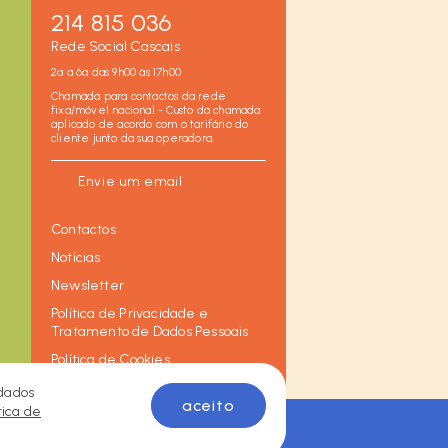
214 815 036
Rede Social Cascais
2ª a 6ª das 9h00 às 17h00
Chamada para contactos da rede
fixa/móvel nacional - Custo da chamada
aplicado de acordo com o tarifário do
cliente junto da sua operadora.
Envie um email
Contactos
Notícias
Newsletter
Política de Privacidade e
Tratamento de Dados Pessoais
Política de Cookies
 dados
aceito
tica de