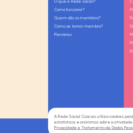
O que é Rede Social?
C
Como funciona?
P
Quem são os membros?
F
Como se tornar membro?
D
Plenários
P
P
R
A Rede Social Cascais utiliza cookies par
estatísticos e anónimos sobre a atividade
Facebook
Instagram
LinkedIn
2026 © Rede Social de Cascais • Todos os dir
Privacidade e Tratamento de Dados Pess