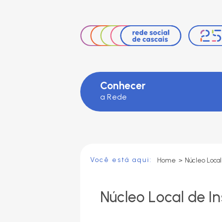
Facebook
Instagram
LinkedIn
Conhecer
a Rede
Você está aqui:
Home
>
Núcleo Local
Núcleo Local de I