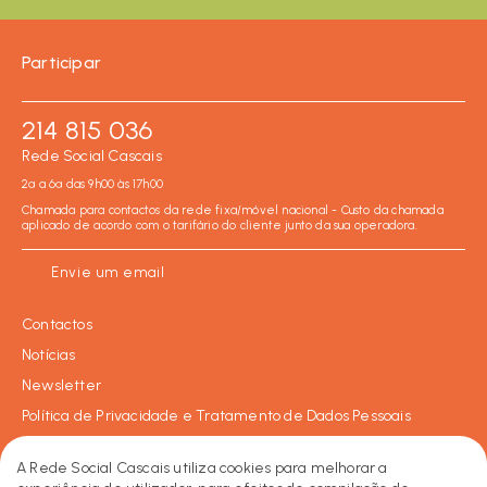
Participar
214 815 036
Rede Social Cascais
2ª a 6ª das 9h00 às 17h00
Chamada para contactos da rede fixa/móvel nacional - Custo da chamada
aplicado de acordo com o tarifário do cliente junto da sua operadora.
Envie um email
Contactos
Notícias
Newsletter
Política de Privacidade e Tratamento de Dados Pessoais
Política de Cookies
A Rede Social Cascais utiliza cookies para melhorar a