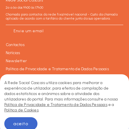
Rede Social Cascais
2ª a 6ª das 9h00 às 17h00
Chamada para contactos da rede fixa/móvel nacional - Custo da chamada
aplicado de acordo com o tarifário do cliente junto da sua operadora.
Envie um email
Contactos
Notícias
Newsletter
Política de Privacidade e Tratamento de Dados Pessoais
Política de Cookies
A Rede Social Cascais utiliza cookies para melhorar a
experiência de utilizador, para efeitos de compilação de
dados estatísticos e anónimos sobre a atividade dos
Facebook
Instagram
LinkedIn
2026 © Rede Social de Cascais • Todos os direitos reservados.
utilizadores do portal. Para mais informações consulte a nossa
Made by KOBU
Política de Privacidade e Tratamento de Dados Pessoais
e a
Política de Cookies
.
aceito