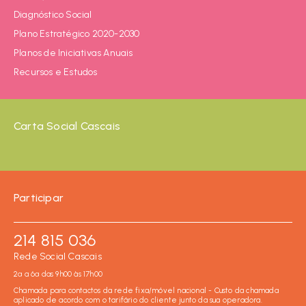
Diagnóstico Social
Plano Estratégico 2020-2030
Planos de Iniciativas Anuais
Recursos e Estudos
Carta Social Cascais
Participar
214 815 036
Rede Social Cascais
2ª a 6ª das 9h00 às 17h00
Chamada para contactos da rede fixa/móvel nacional - Custo da chamada
aplicado de acordo com o tarifário do cliente junto da sua operadora.