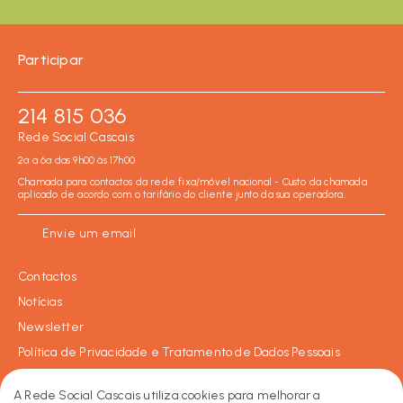
Participar
214 815 036
Rede Social Cascais
2ª a 6ª das 9h00 às 17h00
Chamada para contactos da rede fixa/móvel nacional - Custo da chamada
aplicado de acordo com o tarifário do cliente junto da sua operadora.
Envie um email
Contactos
Notícias
Newsletter
Política de Privacidade e Tratamento de Dados Pessoais
Política de Cookies
A Rede Social Cascais utiliza cookies para melhorar a