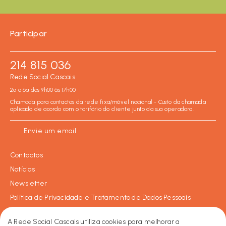
Participar
214 815 036
Rede Social Cascais
2ª a 6ª das 9h00 às 17h00
Chamada para contactos da rede fixa/móvel nacional - Custo da chamada
aplicado de acordo com o tarifário do cliente junto da sua operadora.
Envie um email
Contactos
Notícias
Newsletter
Política de Privacidade e Tratamento de Dados Pessoais
Política de Cookies
A Rede Social Cascais utiliza cookies para melhorar a