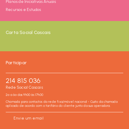
Planos de Iniciativas Anuais
Recursos e Estudos
Carta Social Cascais
Participar
214 815 036
Rede Social Cascais
2ª a 6ª das 9h00 às 17h00
Chamada para contactos da rede fixa/móvel nacional - Custo da chamada
aplicado de acordo com o tarifário do cliente junto da sua operadora.
Envie um email